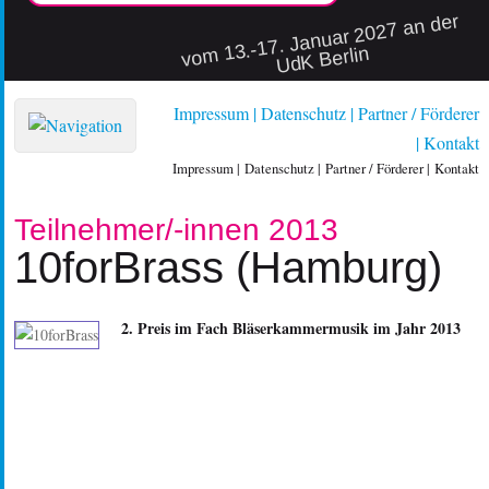
vo
m 13.-17. Januar 2027 an der
UdK Berlin
Impressum
Datenschutz
Partner / Förderer
Kontakt
Impressum
Datenschutz
Partner / Förderer
Kontakt
Teilnehmer/-innen 2013
10forBrass (Hamburg)
2. Preis im Fach Bläserkammermusik im Jahr 2013