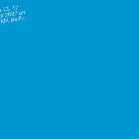
vo
13.-17.
ar 2027 an
UdK Berlin