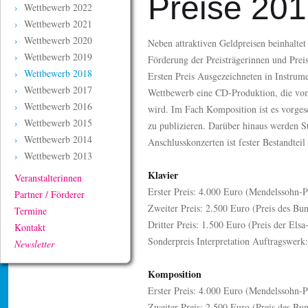
Preise 20
Wettbewerb 2022
Wettbewerb 2021
Wettbewerb 2020
Neben attraktiven Geldpreisen beinhaltet
Wettbewerb 2019
Förderung der Preisträgerinnen und Prei
Wettbewerb 2018
Ersten Preis Ausgezeichneten in Instrum
Wettbewerb 2017
Wettbewerb eine CD-Produktion, die vom
Wettbewerb 2016
wird. Im Fach Komposition ist es vorges
Wettbewerb 2015
zu publizieren. Darüber hinaus werden S
Wettbewerb 2014
Anschlusskonzerten ist fester Bestandtei
Wettbewerb 2013
Klavier
Veranstalterinnen
Erster Preis: 4.000 Euro (Mendelssohn-P
Partner / Förderer
Zweiter Preis: 2.500 Euro (Preis des Bun
Termine
Dritter Preis: 1.500 Euro (Preis der Els
Kontakt
Sonderpreis Interpretation Auftragswerk
Newsletter
Komposition
Erster Preis: 4.000 Euro (Mendelssohn-P
Zweiter Preis: 2.500 Euro (Preis des Bun