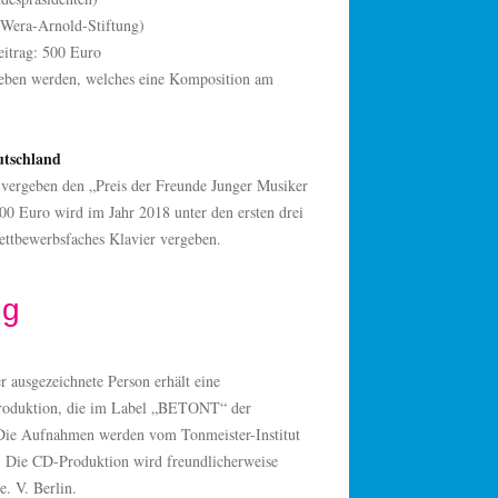
a-Wera-Arnold-Stiftung)
eitrag: 500 Euro
geben werden, welches eine Komposition am
utschland
 vergeben den „Preis der Freunde Junger Musiker
00 Euro wird im Jahr 2018 unter den ersten drei
Wettbewerbsfaches Klavier vergeben.
ng
 ausgezeichnete Person erhält eine
roduktion, die im Label „BETONT“ der
. Die Aufnahmen werden vom Tonmeister-Institut
lt. Die CD-Produktion wird freundlicherweise
. V. Berlin.