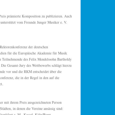
Preis prämierte Komposition zu publizieren. Auch
 unterstützt vom Freunde Junger Musiker e. V.
 Rektorenkonferenz der deutschen
ien für die Europäische Akademie für Musik
n Teilnehmende des Felix Mendelssohn Bartholdy
Die Gesamt-Jury des Wettbewerbs schlägt hierzu
e vor und die RKM entscheidet über die
onferenz, die in der Regel in den auf die
et.
er mit ihrem Preis ausgezeichneten Person
Städten, in denen die Vereine ansässig sind:
rankfurt a. M., Kassel, Köln/Bonn,