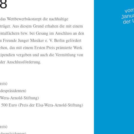
18
m 
Janu
der 
 das Wettbewerbskonzept die nachhaltige
sträger. Aus diesem Grund erhalten die mit einem
entalfächern bzw. bei Gesang im Anschluss an den
 Freunde Junger Musiker e. V. Berlin gefördert
ehen, das mit einem Ersten Preis prämierte Werk
tipendien vergeben und auch die Vermittlung von
l der Anschlussförderung.
reis)
despräsidenten)
a-Wera-Arnold-Stiftung)
: 500 Euro (Preis der Elsa-Wera-Arnold-Stiftung)
reis)
despräsidenten)