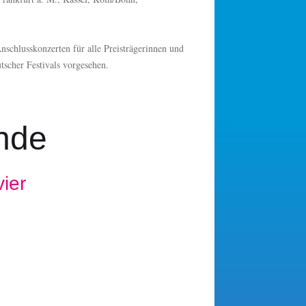
nschlusskonzerten für alle Preisträgerinnen und
scher Festivals vorgesehen.
ende
ier