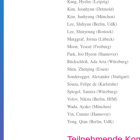
Kang, Hyelee (Leipzig)
Kim, Joonhyun (Detmold)
Kim, Junhyung (München)
Lee, Shihyun (Berlin, UdK)
Lee, Shinyoung (Rostock)
Marggraf, Jorma (Lübeck)
Moon, Yeseul (Freiburg)
Park, Joo Hyeon (Hannover)
Rückschloß, Ada Aria (Würzburg)
Shen, Zhenjing (Essen)
Sonderegger, Alexander (Stuttgart)
Souza, Felipe de (Karlsruhe)
Spiegel, Samira (Würzburg)
Volov, Nikita (Berlin, HfM)
Wada, Ayako (München)
Yin, Cunmo (Hannover)
Yong, Qian (Berlin, UdK)
Teilnehmende Kom