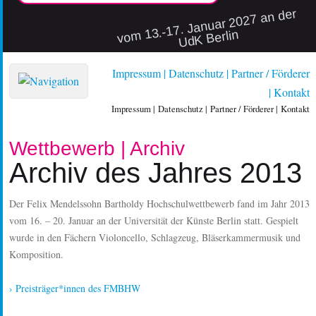
vo
m 13.-17. Januar 2027 an der
UdK Berlin
Impressum
Datenschutz
Partner / Förderer
Kontakt
Impressum
Datenschutz
Partner / Förderer
Kontakt
Wettbewerb | Archiv
Archiv des Jahres 2013
Der Felix Mendelssohn Bartholdy Hochschulwettbewerb fand im Jahr 2013
vom 16. – 20. Januar an der Universität der Künste Berlin statt. Gespielt
wurde in den Fächern Violoncello, Schlagzeug, Bläserkammermusik und
Komposition.
› Preisträger*innen des FMBHW