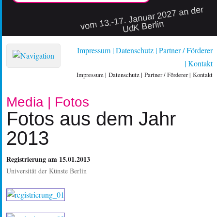
vo
m 13.-17. Januar 2027 an der
UdK Berlin
Impressum
Datenschutz
Partner / Förderer
Kontakt
Impressum
Datenschutz
Partner / Förderer
Kontakt
Media | Fotos
Fotos aus dem Jahr
2013
Registrierung am 15.01.2013
Universität der Künste Berlin