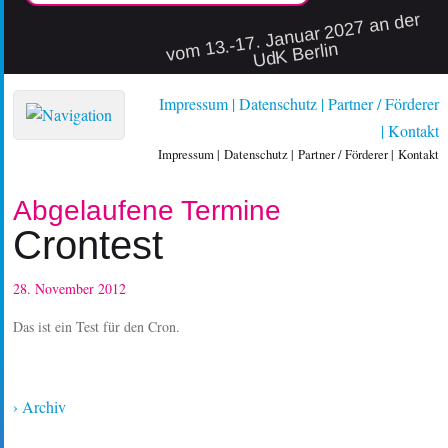
vo
m 13.-17. Januar 2027 an der
UdK Berlin
Impressum
Datenschutz
Partner / Förderer
Kontakt
Impressum
Datenschutz
Partner / Förderer
Kontakt
Abgelaufene Termine
Crontest
28. November 2012
Das ist ein Test für den Cron.
› Archiv