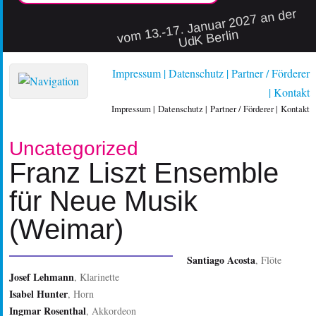
vo
m 13.-17. Januar 2027 an der
UdK Berlin
Impressum
Datenschutz
Partner / Förderer
Kontakt
Impressum
Datenschutz
Partner / Förderer
Kontakt
Uncategorized
Franz Liszt Ensemble
für Neue Musik
(Weimar)
Santiago Acosta
, Flöte
Josef Lehmann
, Klarinette
Isabel Hunter
, Horn
Ingmar Rosenthal
, Akkordeon