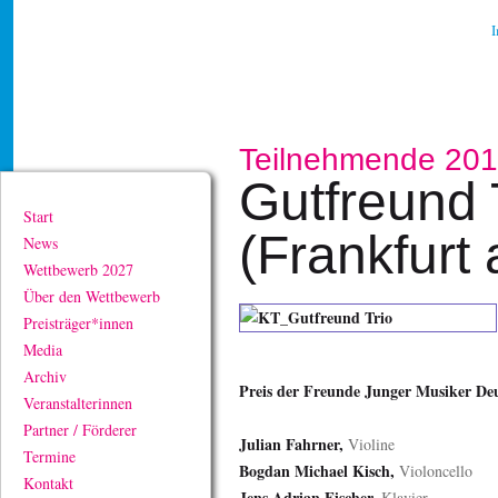
Teilnehmende 20
Gutfreund 
Start
(Frankfurt
News
Wettbewerb 2027
Über den Wettbewerb
Preisträger*innen
Media
Archiv
Preis der Freunde Junger Musiker De
Veranstalterinnen
Partner / Förderer
Julian Fahrner,
Violine
Termine
Bogdan Michael Kisch,
Violoncello
Kontakt
Jens Adrian Fischer,
Klavier