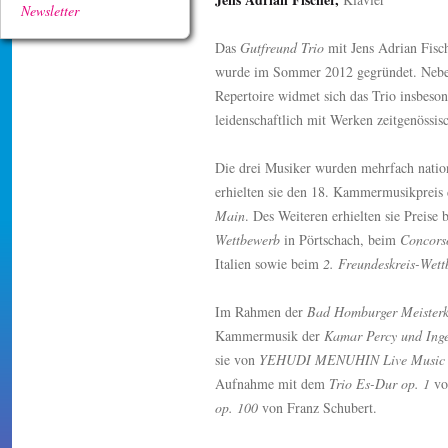
Newsletter
Das
Gutfreund Trio
mit Jens Adrian Fisc
wurde im Sommer 2012 gegründet. Neben
Repertoire widmet sich das Trio insbeson
leidenschaftlich mit Werken zeitgenössi
Die drei Musiker wurden mehrfach nationa
erhielten sie den 18. Kammermusikpreis
Main
. Des Weiteren erhielten sie Preise
Wettbewerb
in Pörtschach, beim
Concorso
Italien sowie beim
2. Freundeskreis-Wet
Im Rahmen der
Bad Homburger Meisterk
Kammermusik der
Kamar Percy und Inge
sie von
YEHUDI MENUHIN Live Music
Aufnahme mit dem
Trio Es-Dur op. 1
vo
op. 100
von Franz Schubert.