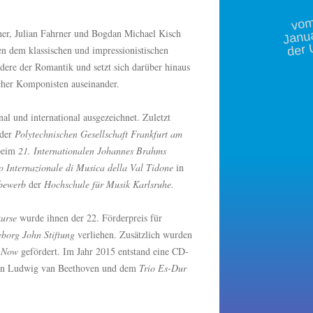
m 
Janu
her, Julian Fahrner und Bogdan Michael Kisch
der 
 dem klassischen und impressionistischen
dere der Romantik und setzt sich darüber hinaus
scher Komponisten auseinander.
l und international ausgezeichnet. Zuletzt
 der
Polytechnischen Gesellschaft Frankfurt am
 beim
21. Internationalen Johannes Brahms
 Internazionale di Musica della Val Tidone
in
tbewerb
der
Hochschule für Musik Karlsruhe.
urse
wurde ihnen der 22. Förderpreis für
borg John Stiftung
verliehen. Zusätzlich wurden
 Now
gefördert. Im Jahr 2015 entstand eine CD-
n Ludwig van Beethoven und dem
Trio Es-Dur