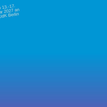
vo
13.-17.
ar 2027 an
UdK Berlin