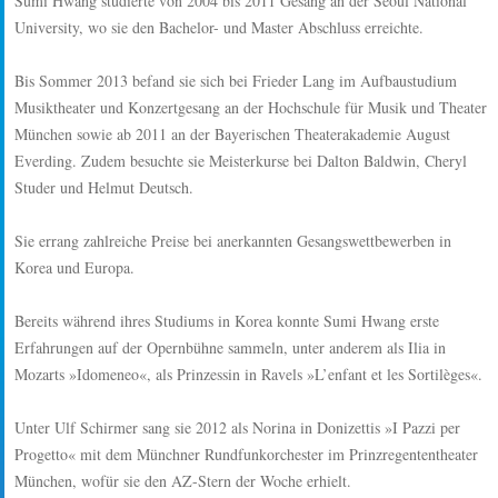
Sumi Hwang studierte von 2004 bis 2011 Gesang an der Seoul National
University, wo sie den Bachelor- und Master Abschluss erreichte.
Bis Sommer 2013 befand sie sich bei Frieder Lang im Aufbaustudium
Musiktheater und Konzertgesang an der Hochschule für Musik und Theater
München sowie ab 2011 an der Bayerischen Theaterakademie August
Everding. Zudem besuchte sie Meisterkurse bei Dalton Baldwin, Cheryl
Studer und Helmut Deutsch.
Sie errang zahlreiche Preise bei anerkannten Gesangswettbewerben in
Korea und Europa.
Bereits während ihres Studiums in Korea konnte Sumi Hwang erste
Erfahrungen auf der Opernbühne sammeln, unter anderem als Ilia in
Mozarts »Idomeneo«, als Prinzessin in Ravels »L’enfant et les Sortilèges«.
Unter Ulf Schirmer sang sie 2012 als Norina in Donizettis »I Pazzi per
Progetto« mit dem Münchner Rundfunkorchester im Prinzregententheater
München, wofür sie den AZ-Stern der Woche erhielt.