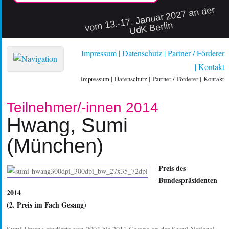
vo
m 13.-17. Januar 2027 an der
UdK Berlin
Impressum
Datenschutz
Partner / Förderer
Kontakt
Impressum
Datenschutz
Partner / Förderer
Kontakt
Teilnehmer/-innen 2014
Hwang, Sumi
(München)
Preis des
Bundespräsidenten
2014
(2. Preis im Fach Gesang)