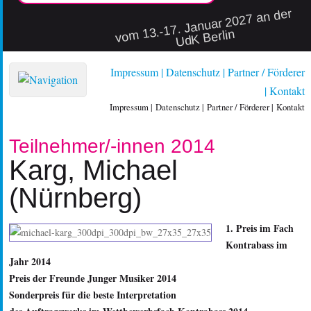
vo
m 13.-17. Januar 2027 an der
UdK Berlin
Impressum
Datenschutz
Partner / Förderer
Kontakt
Impressum
Datenschutz
Partner / Förderer
Kontakt
Teilnehmer/-innen 2014
Karg, Michael
(Nürnberg)
1. Preis im Fach
Kontrabass im
Jahr 2014
Preis der Freunde Junger Musiker 2014
Sonderpreis für die beste Interpretation