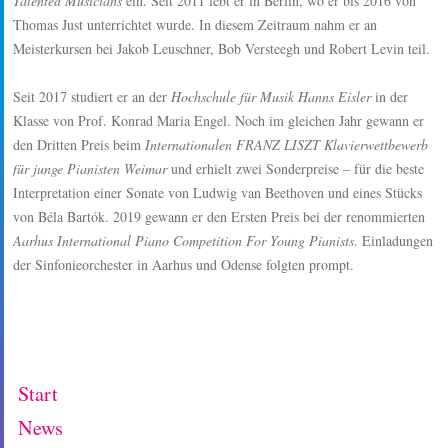
Talented Musicians
ein. Seit 2011 lebt er in Berlin, wo er bis 2016 von
Thomas Just unterrichtet wurde. In diesem Zeitraum nahm er an
Meisterkursen bei Jakob Leuschner, Bob Versteegh und Robert Levin teil.
Seit 2017 studiert er an der
Hochschule für Musik Hanns Eisler
in der
Klasse von Prof. Konrad Maria Engel. Noch im gleichen Jahr gewann er
den Dritten Preis beim
Internationalen FRANZ LISZT Klavierwettbewerb
für junge Pianisten
Weimar
und erhielt zwei Sonderpreise – für die beste
Interpretation einer Sonate von Ludwig van Beethoven und eines Stücks
von Béla Bartók. 2019 gewann er den Ersten Preis bei der renommierten
Aarhus International Piano Competition For Young Pianists
. Einladungen
der Sinfonieorchester in Aarhus und Odense folgten prompt.
Start
News