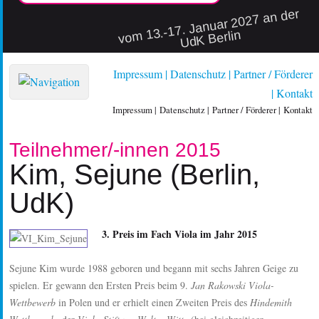
vo
m 13.-17. Januar 2027 an der
UdK Berlin
Impressum
Datenschutz
Partner / Förderer
Kontakt
Impressum
Datenschutz
Partner / Förderer
Kontakt
Teilnehmer/-innen 2015
Kim, Sejune (Berlin,
UdK)
3. Preis im Fach Viola im Jahr 2015
Sejune Kim wurde 1988 geboren und begann mit sechs Jahren Geige zu
spielen. Er gewann den Ersten Preis beim 9.
Jan Rakowski Viola-
Wettbewerb
in Polen und er erhielt einen Zweiten Preis des
Hindemith