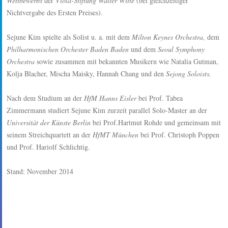
Wettbewerbs
der
Viola-Stiftung Walter Witte
(bei gleichzeitiger
Nichtvergabe des Ersten Preises).
Sejune Kim spielte als Solist u. a. mit dem
Milton Keynes Orchestra,
dem
Philharmonischen Orchester Baden Baden
und dem
Seoul Symphony
Orchestra
sowie zusammen mit bekannten Musikern wie Natalia Gutman,
Kolja Blacher, Mischa Maisky, Hannah Chang und den
Sejong Soloists.
Nach dem Studium an der
HfM Hanns Eisler
bei Prof. Tabea
Zimmermann studiert Sejune Kim zurzeit parallel Solo-Master an der
Universität der Künste Berlin
bei Prof.Hartmut Rohde und gemeinsam mit
seinem Streichquartett an der
HfMT München
bei Prof. Christoph Poppen
und Prof. Hariolf Schlichtig.
Stand: November 2014