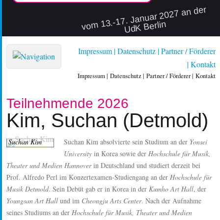
vo
m 13.-17. Januar 2027 an der
UdK Berlin
Impressum
Datenschutz
Partner / Förderer
Kontakt
Impressum
Datenschutz
Partner / Förderer
Kontakt
Teilnehmende 2026
Kim, Suchan (Detmold)
Suchan Kim absolvierte sein Studium an der
Yonsei
Suchan Kim
University
in Korea sowie der
Hochschule für Musik,
Theater und Medien Hannover
in Deutschland und studiert derzeit bei
Prof. Alfredo Perl im Konzertexamen-Studiengang an der
Hochschule für
Musik Detmold
. Sein Debüt gab er in Korea in der
Kumho Art Hall
, der
Youngsan Art Hall
und im
Cheongju Arts Center
. Nach der Aufnahme
seines Studiums an der
Hochschule für Musik, Theater und Medien