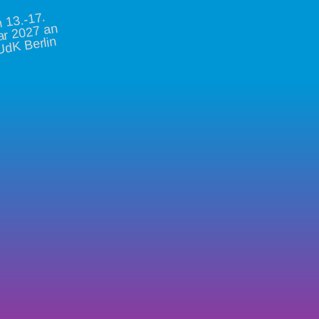
vo
13.-17.
ar 2027 an
UdK Berlin