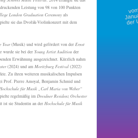
m 
ndruckenden Leistung von 98 von 100 Punkten
Janu
ollege London Graduation Ceremony
als
der 
pielte sie das Dvořák-Violinkonzert mit dem
e Year
(Musik) und wird gefördert von der
Ernst
hr wurde sie bei der
Young Artist Audition
der
benden Erwähnung ausgezeichnet. Kürzlich nahm
ster
(2024) und am
Moritzburg Festival
(2022)
rkte. Zu ihren weiteren musikalischen Impulsen
bei Prof. Pierre Amoyal, Benjamin Schmid und
Hochschule für Musik „Carl Maria von Weber“
spielte regelmäßig im
Dresdner Residenz Orchester
it ist sie Studentin an der
Hochschule für Musik