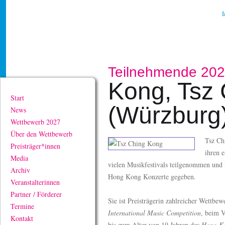
Teilnehmende 20
Kong, Tsz 
Start
(Würzburg
News
Wettbewerb 2027
Über den Wettbewerb
Tsz Ch
Preisträger*innen
ihren e
Media
vielen Musikfestivals teilgenommen und 
Archiv
Hong Kong Konzerte gegeben.
Veranstalterinnen
Partner / Förderer
Sie ist Preisträgerin zahlreicher Wettbew
Termine
International Music Competition
, beim V
Kontakt
bis zum Alter von 19 Jahren des
Hong Ko