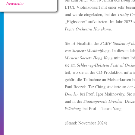
Newsletter
LTCL Violinkonzert mit einer sehr beei
und wurde eingeladen, bei der
Trinity C
„Highscorer“ aufzutreten. Im Jahr 2023 s
Ponte Orchestra Hongkong
.
Sie ist Finalistin des
SCMP Student of th
von Siemens Musikstiftung
. In diesem Ja
Musicus Society Hong Kong
mit einer lo
sie am
Schleswig-Holstein Festival Orche
teil, wo sie an der CD-Produktion mitwi
gehört die Teilnahme an Meisterkursen 
Paul Roczek. Tsz Ching studierte an der
Dresden
bei Prof. Igor Malinovsky. Sie 
und in der
Staatsoperette Dresden
. Derze
Würzburg
bei Prof. Tianwa Yang.
(Stand: November 2024)