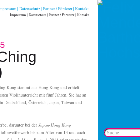
Impressum
Datenschutz
Partner / Förderer
Kontakt
Impressum
Datenschutz
Partner / Förderer
Kontakt
25
Ching
)
ing Kong stammt aus Hong Kong und erhielt
rsten Violinunterricht mit fünf Jahren. Sie hat an
in Deutschland, Österreich, Japan, Taiwan und
erbe, darunter bei der
Japan-Hong Kong
iolinwettbewerb bis zum Alter von 13 und auch
ng Schools Music Festival
. 2014 erlangte sie das