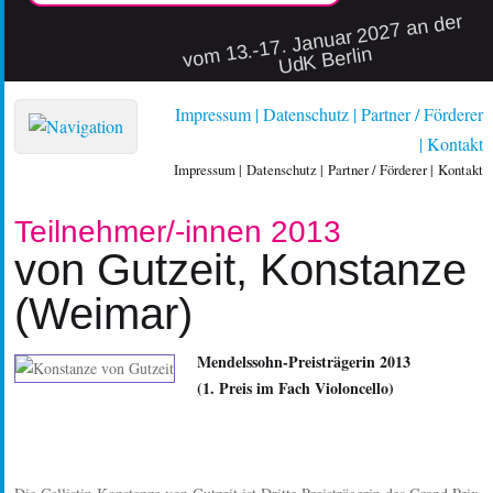
vo
m 13.-17. Januar 2027 an der
UdK Berlin
Impressum
Datenschutz
Partner / Förderer
Kontakt
Impressum
Datenschutz
Partner / Förderer
Kontakt
Teilnehmer/-innen 2013
von Gutzeit, Konstanze
(Weimar)
Mendelssohn-Preisträgerin 2013
(1. Preis im Fach Violoncello)