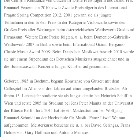
Die Cellistin Konstanze von Gutzeit ist Dritte Preisträgerin des Grand Prix
Emanuel Feuermann 2010 sowie Zweite Preisträgerin des International
Prague Spring Competition 2012. 2001 gewann sie als jüngste
Teilnehmerin den Ersten Preis in der Kategorie Violoncello sowie den
Großen Preis aller Wertungen beim österreichischen Wettbewerb Gradus ad
Parnassum. Weitere Erste Preise folgten, u. a. beim Domenico-Gabrielli-
Wettbewerb 2007 in Berlin sowie beim International Gianni Bergamo
Classic Music Award 2008. Beim Deutschen Musikwettbewerb 2010 wurde
sie mit einem Stipendium des Deutschen Musikrats ausgezeichnet und in
die Bundesauswahl Konzerte Junger Künstler aufgenommen.
Geboren 1985 in Bochum, begann Konstanze von Gutzeit mit dem
Cellospiel im Alter von drei Jahren auf einer umgebauten Bratsche. Ab
ihrem 13. Lebensjahr studierte sie als Jungstudentin bei Heinrich Schiff in
Wien und setzte 2005 ihr Studium bei Jens Peter Maintz an der Universität
der Künste Berlin fort. 2011 hat sie ein Masterstudium bei Wolfgang
Emanuel Schmidt an der Hochschule für Musik „Franz Liszt“ Weimar
aufgenommen. Meisterkurse besuchte sie u. a. bei David Geringas, Frans
Helmerson, Gary Hoffman und Antonio Meneses.