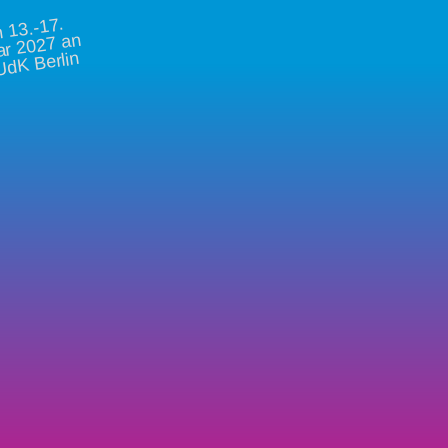
vo
13.-17.
ar 2027 an
UdK Berlin