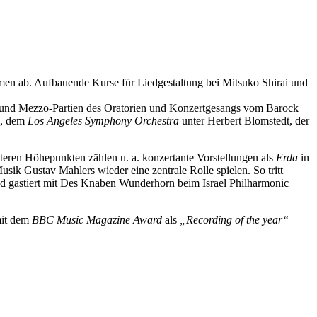
en ab. Aufbauende Kurse für Liedgestaltung bei Mitsuko Shirai und
lt- und Mezzo-Partien des Oratorien und Konzertgesangs vom Barock
l, dem
Los Angeles Symphony Orchestra
unter Herbert Blomstedt, der
teren Höhepunkten zählen u. a. konzertante Vorstellungen als
Erda
in
ik Gustav Mahlers wieder eine zentrale Rolle spielen. So tritt
und gastiert mit Des Knaben Wunderhorn beim Israel Philharmonic
mit dem
BBC Music Magazine Award
als
„Recording of the year“