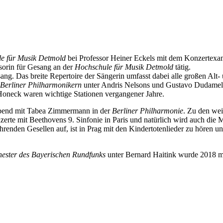
e für Musik Detmold
bei Professor Heiner Eckels mit dem Konzertexam
ssorin für Gesang an der
Hochschule für Musik Detmold
tätig.
esang. Das breite Repertoire der Sängerin umfasst dabei alle großen A
Berliner Philharmonikern
unter Andris Nelsons und Gustavo Dudame
oneck waren wichtige Stationen vergangener Jahre.
rabend mit Tabea Zimmermann in der
Berliner Philharmonie
. Zu den wei
e mit Beethovens 9. Sinfonie in Paris und natürlich wird auch die Mus
renden Gesellen auf, ist in Prag mit den Kindertotenlieder zu hören 
ester des Bayerischen Rundfunks
unter Bernard Haitink wurde 2018 