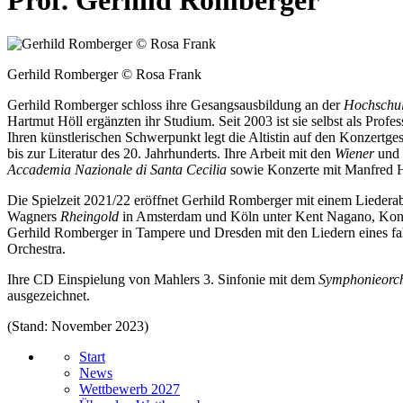
Prof. Gerhild Romberger
Gerhild Romberger © Rosa Frank
Gerhild Romberger schloss ihre Gesangsausbildung an der
Hochschul
Hartmut Höll ergänzten ihr Studium. Seit 2003 ist sie selbst als Profe
Ihren künstlerischen Schwerpunkt legt die Altistin auf den Konzertg
bis zur Literatur des 20. Jahrhunderts. Ihre Arbeit mit den
Wiener
und
Accademia Nazionale di Santa Cecilia
sowie Konzerte mit Manfred H
Die Spielzeit 2021/22 eröffnet Gerhild Romberger mit einem Liede
Wagners
Rheingold
in Amsterdam und Köln unter Kent Nagano, Konzert
Gerhild Romberger in Tampere und Dresden mit den Liedern eines fah
Orchestra.
Ihre CD Einspielung von Mahlers 3. Sinfonie mit dem
Symphonieorch
ausgezeichnet.
(Stand: November 2023)
Start
News
Wettbewerb 2027