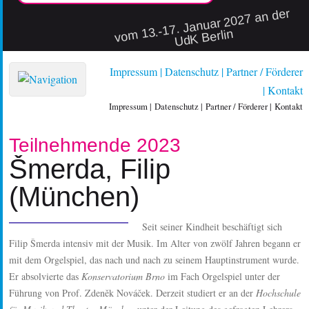
vo
m 13.-17. Januar 2027 an der
UdK Berlin
Impressum
Datenschutz
Partner / Förderer
Kontakt
Impressum
Datenschutz
Partner / Förderer
Kontakt
Teilnehmende 2023
Šmerda, Filip
(München)
Seit seiner Kindheit beschäftigt sich
Filip Šmerda intensiv mit der Musik. Im Alter von zwölf Jahren begann er
mit dem Orgelspiel, das nach und nach zu seinem Hauptinstrument wurde.
Er absolvierte das
Konservatorium Brno
im Fach Orgelspiel unter der
Führung von Prof. Zdeněk Nováček. Derzeit studiert er an der
Hochschule