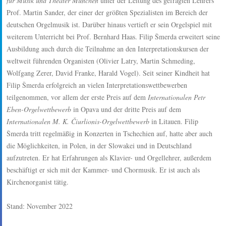
für Musik und Theater München
unter der Leitung des gefragten Lehrers
Prof. Martin Sander, der einer der größten Spezialisten im Bereich der
deutschen Orgelmusik ist. Darüber hinaus vertieft er sein Orgelspiel mit
weiterem Unterricht bei Prof. Bernhard Haas. Filip Šmerda erweitert seine
Ausbildung auch durch die Teilnahme an den Interpretationskursen der
weltweit führenden Organisten (Olivier Latry, Martin Schmeding,
Wolfgang Zerer, David Franke, Harald Vogel). Seit seiner Kindheit hat
Filip Šmerda erfolgreich an vielen Interpretationswettbewerben
teilgenommen, vor allem der erste Preis auf dem
Internationalen Petr
Eben-Orgelwettbewerb
in Opava und der dritte Preis auf dem
Internationalen M. K. Čiurlionis-Orgelwettbewerb
in Litauen. Filip
Šmerda tritt regelmäßig in Konzerten in Tschechien auf, hatte aber auch
die Möglichkeiten, in Polen, in der Slowakei und in Deutschland
aufzutreten. Er hat Erfahrungen als Klavier- und Orgellehrer, außerdem
beschäftigt er sich mit der Kammer- und Chormusik. Er ist auch als
Kirchenorganist tätig.
Stand: November 2022