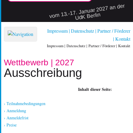
vo
m 13.-17. Januar 2027 an der
UdK Berlin
Impressum
Datenschutz
Partner / Förderer
Kontakt
Impressum
Datenschutz
Partner / Förderer
Kontakt
Wettbewerb | 2027
Ausschreibung
Inhalt dieser Seite:
› Teilnahmebedingungen
› Anmeldung
› Anmeldefrist
› Preise