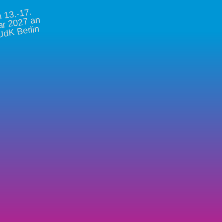
vo
13.-17.
ar 2027 an
UdK Berlin