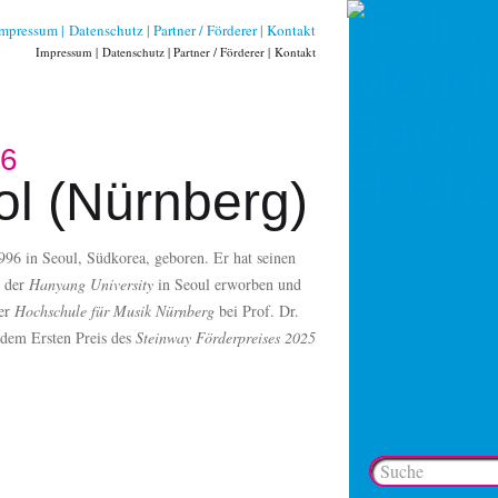
Impressum
Datenschutz
Partner / Förderer
Kontakt
Impressum
Datenschutz
Partner / Förderer
Kontakt
26
ol (Nürnberg)
96 in Seoul, Südkorea, geboren. Er hat seinen
n der
Hanyang University
in Seoul erworben und
der
Hochschule für Musik Nürnberg
bei Prof. Dr.
dem Ersten Preis des
Steinway Förderpreises 2025