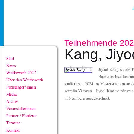
Teilnehmende 20
Kang, Jiyo
Start
News
Jiyool Kang wurde 19
Jiyool Kang
Wettbewerb 2027
Bachelorabschluss a
Über den Wettbewerb
studiert seit 2024 im Masterstudium an 
Preisträger*innen
Aurelia Vişovan. Jiyool Kim wurde mit 
Media
in Nürnberg ausgezeichnet.
Archiv
Veranstalterinnen
Partner / Förderer
Termine
Kontakt