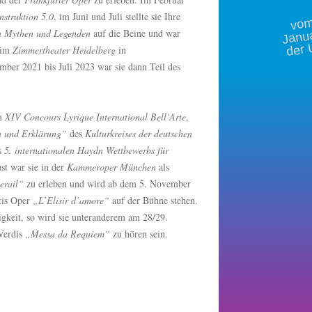
m 
struktion 5.0
, im Juni und Juli stellte sie Ihre
Janu
Mythen und Legenden
auf die Beine und war
der 
 im
Zimmertheater Heidelberg
in
ber 2021 bis Juli 2023 war sie dann Teil des
im
XIV Concours Lyrique International Bell‘Arte
,
n und Erklärung“
des
Kulturkreises der deutschen
s
5. internationalen Haydn Wettbewerbs für
t war sie in der
Kammeroper München
als
erail“
zu erleben und wird ab dem 5. November
tis Oper
„L’Elisir d’amore“
auf der Bühne stehen.
igkeit, so wird sie unteranderem am 28/29.
 Verdis
„Messa da Requiem“
zu hören sein.