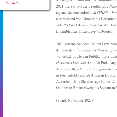
Newsletter
2021 war sie Teil der Uraufführung
Rekon
eigene Liederabendreihe
MYTHEN – Von 
anschließend von Oktober bis Dezember
»MEISTERKLASSE«
zu sehen. Ab Dezem
Ensembles der
Staatsoperette Dresden
.
2023 gewann Sie denn Dritten Preis be
den Zweiten Preis beim
Wettbewerb „To
Wirtschaft
, sowie den Publikumspreis de
klassisches Lied und Arie
. Ab Ende Augus
Konstanze
in
„Die Entführung aus dem S
in Fürstenfeldbruck als
Adina
in Donizet
Außerdem führt Sie eine rege Konzerttät
Oktober in Braunschweig als Solistin in
(Stand: November 2023)