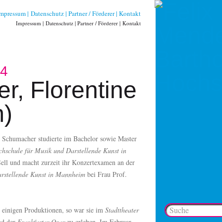
Impressum
Datenschutz
Partner / Förderer
Kontakt
Impressum
Datenschutz
Partner / Förderer
Kontakt
24
, Florentine
)
e Schumacher studierte im Bachelor sowie Master
hschule für Musik und Darstellende Kunst in
Sell und macht zurzeit ihr Konzertexamen an der
rstellende Kunst in Mannheim
bei Frau Prof.
n einigen Produktionen, so war sie im
Stadttheater
d der
Frankfurter Oper
zu erleben. Im Februar