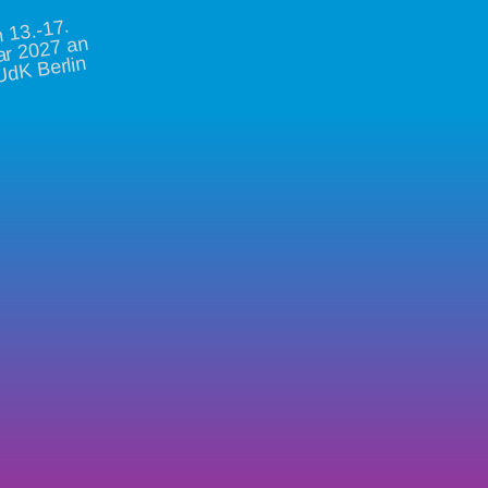
vo
13.-17.
ar 2027 an
UdK Berlin