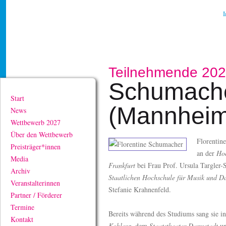
Teilnehmende 20
Schumacher
Start
(Mannheim
News
Wettbewerb 2027
Über den Wettbewerb
Florentin
Preisträger*innen
an der
Hoc
Media
Frankfurt
bei Frau Prof. Ursula Targler-
Archiv
Staatlichen
Hochschule für Musik und Da
Veranstalterinnen
Stefanie Krahnenfeld.
Partner / Förderer
Termine
Bereits während des Studiums sang sie i
Kontakt
Koblenz
, dem
Staatstheater Darmstadt
un